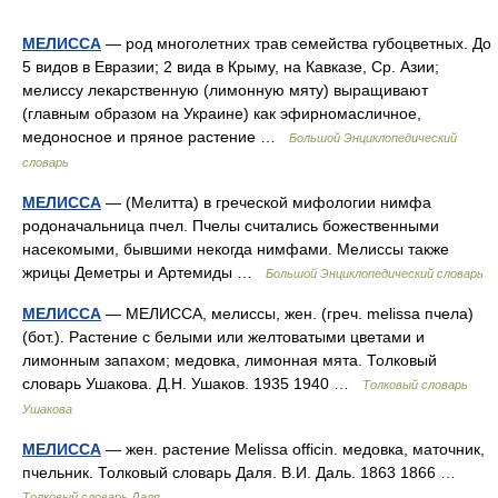
МЕЛИССА
— род многолетних трав семейства губоцветных. До
5 видов в Евразии; 2 вида в Крыму, на Кавказе, Ср. Азии;
мелиссу лекарственную (лимонную мяту) выращивают
(главным образом на Украине) как эфирномасличное,
медоносное и пряное растение …
Большой Энциклопедический
словарь
МЕЛИССА
— (Мелитта) в греческой мифологии нимфа
родоначальница пчел. Пчелы считались божественными
насекомыми, бывшими некогда нимфами. Мелиссы также
жрицы Деметры и Артемиды …
Большой Энциклопедический словарь
МЕЛИССА
— МЕЛИССА, мелиссы, жен. (греч. melissa пчела)
(бот.). Растение с белыми или желтоватыми цветами и
лимонным запахом; медовка, лимонная мята. Толковый
словарь Ушакова. Д.Н. Ушаков. 1935 1940 …
Толковый словарь
Ушакова
МЕЛИССА
— жен. растение Melissa officin. медовка, маточник,
пчельник. Толковый словарь Даля. В.И. Даль. 1863 1866 …
Толковый словарь Даля