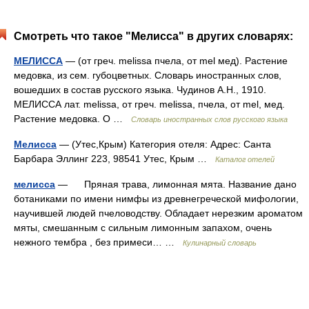
Смотреть что такое "Мелисса" в других словарях:
МЕЛИССА
— (от греч. melissa пчела, от mel мед). Растение
медовка, из сем. губоцветных. Словарь иностранных слов,
вошедших в состав русского языка. Чудинов А.Н., 1910.
МЕЛИССА лат. melissa, от греч. melissa, пчела, от mel, мед.
Растение медовка. О …
Словарь иностранных слов русского языка
Мелисса
— (Утес,Крым) Категория отеля: Адрес: Санта
Барбара Эллинг 223, 98541 Утес, Крым …
Каталог отелей
мелисса
— Пряная трава, лимонная мята. Название дано
ботаниками по имени нимфы из древнегреческой мифологии,
научившей людей пчеловодству. Обладает нерезким ароматом
мяты, смешанным с сильным лимонным запахом, очень
нежного тембра , без примеси… …
Кулинарный словарь